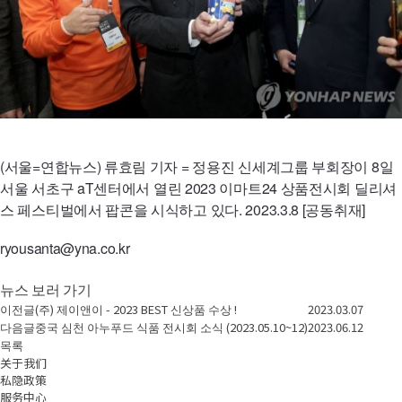
(서울=연합뉴스) 류효림 기자 = 정용진 신세계그룹 부회장이 8일
서울 서초구
aT
센터에서 열린 2023 이마트24 상품전시회 딜리셔
스 페스티벌에서 팝콘을 시식하고 있다. 2023.3.8 [공동취재]
ryousanta
@
yna.co.kr
뉴스 보러 가기
이전글
(주) 제이앤이 - 2023 BEST 신상품 수상 !
2023.03.07
다음글
중국 심천 아누푸드 식품 전시회 소식 (2023.05.10~12)
2023.06.12
목록
关于我们
私隐政策
服务中心