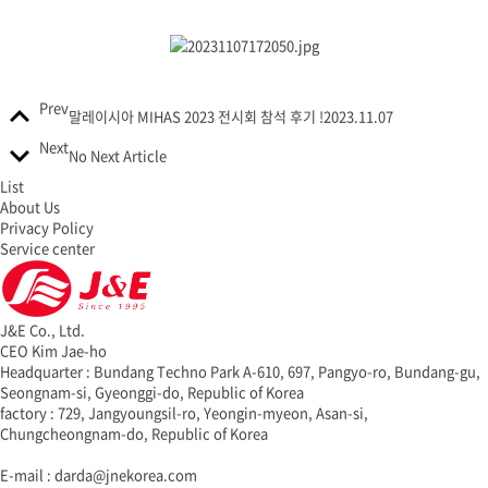
Prev
말레이시아 MIHAS 2023 전시회 참석 후기 !
2023.11.07
Next
No Next Article
List
About Us
Privacy Policy
Service center
J&E Co., Ltd.
CEO Kim Jae-ho
Headquarter : Bundang Techno Park A-610, 697, Pangyo-ro, Bundang-gu,
Seongnam-si, Gyeonggi-do, Republic of Korea
factory : 729, Jangyoungsil-ro, Yeongin-myeon, Asan-si,
Chungcheongnam-do, Republic of Korea
E-mail : darda@jnekorea.com