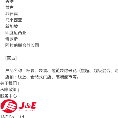
香港
蒙古
菲律宾
马来西亚
新加坡
印度尼西亚
俄罗斯
阿拉伯联合酋长国
[
蒙古
]
产品名称
:
杯装、袋装、拉链袋爆米花（焦糖、超级混合、
店铺
:
线上、仓储式门店、高端超市等。
关于我们
私隐政策
服务中心
J&E Co., Ltd.